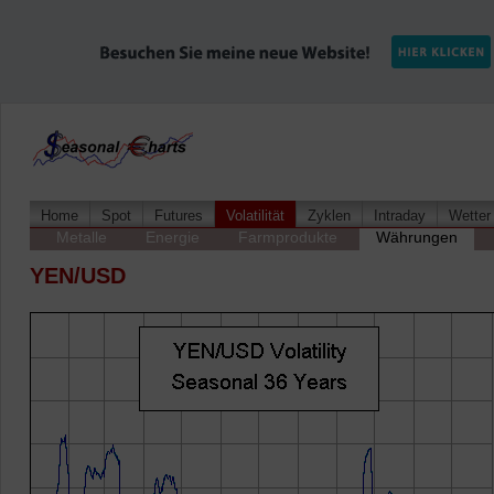
Home
Spot
Futures
Volatilität
Zyklen
Intraday
Wetter
Metalle
Energie
Farmprodukte
Währungen
YEN/USD