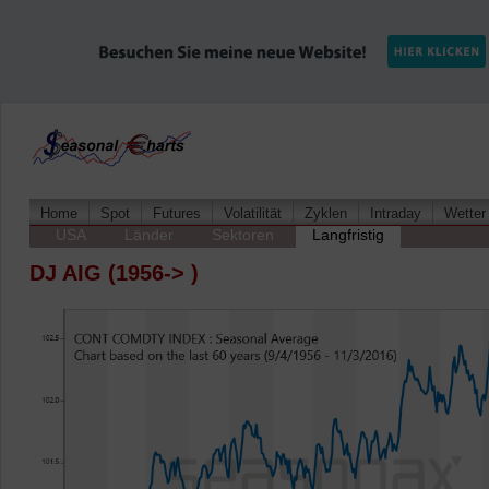
Home
Spot
Futures
Volatilität
Zyklen
Intraday
Wetter
USA
Länder
Sektoren
Langfristig
DJ AIG (1956-> )