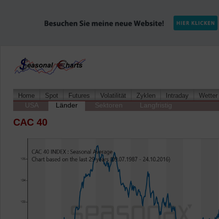
Home
Spot
Futures
Volatilität
Zyklen
Intraday
Wetter
USA
Länder
Sektoren
Langfristig
CAC 40