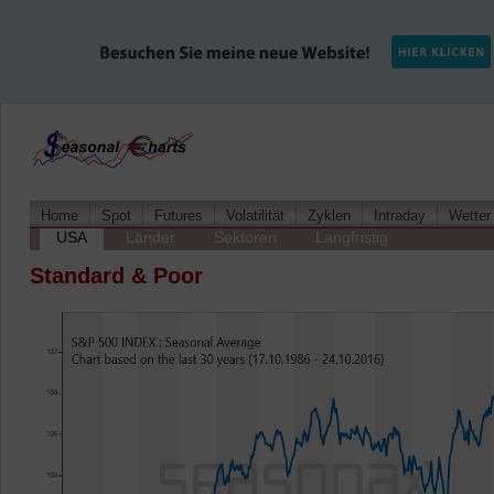
Home
Spot
Futures
Volatilität
Zyklen
Intraday
Wetter
USA
Länder
Sektoren
Langfristig
Standard & Poor